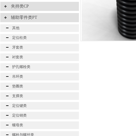
夹持类CP
辅助零件类PT
其他
定位柱类
牙套类
衬套类
护孔螺栓类
吊环类
垫圈类
支撑类
定位键类
定位销类
螺母类
螺栓与螺丝类